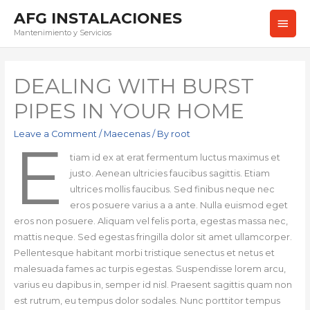
AFG INSTALACIONES
Main
Mantenimiento y Servicios
Men
DEALING WITH BURST
PIPES IN YOUR HOME
Leave a Comment
/
Maecenas
/ By
root
E
tiam id ex at erat fermentum luctus maximus et
justo. Aenean ultricies faucibus sagittis. Etiam
ultrices mollis faucibus. Sed finibus neque nec
eros posuere varius a a ante. Nulla euismod eget
eros non posuere. Aliquam vel felis porta, egestas massa nec,
mattis neque. Sed egestas fringilla dolor sit amet ullamcorper.
Pellentesque habitant morbi tristique senectus et netus et
malesuada fames ac turpis egestas. Suspendisse lorem arcu,
varius eu dapibus in, semper id nisl. Praesent sagittis quam non
est rutrum, eu tempus dolor sodales. Nunc porttitor tempus