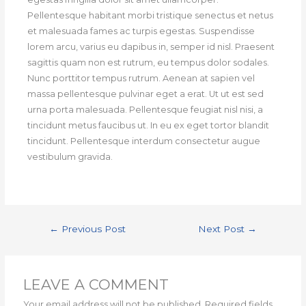
Pellentesque habitant morbi tristique senectus et netus
et malesuada fames ac turpis egestas. Suspendisse
lorem arcu, varius eu dapibus in, semper id nisl. Praesent
sagittis quam non est rutrum, eu tempus dolor sodales.
Nunc porttitor tempus rutrum. Aenean at sapien vel
massa pellentesque pulvinar eget a erat. Ut ut est sed
urna porta malesuada. Pellentesque feugiat nisl nisi, a
tincidunt metus faucibus ut. In eu ex eget tortor blandit
tincidunt. Pellentesque interdum consectetur augue
vestibulum gravida.
POST
←
Previous Post
Next Post
→
NAVIGATION
LEAVE A COMMENT
Your email address will not be published.
Required fields